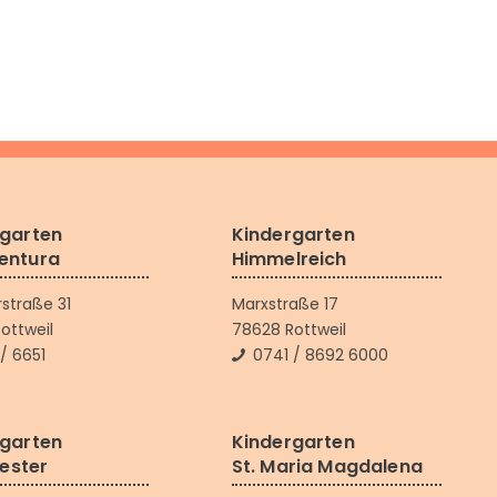
rgarten
Kindergarten
entura
Himmelreich
rstraße 31
Marxstraße 17
ottweil
78628 Rottweil
/ 6651
0741 / 8692 6000
rgarten
Kindergarten
vester
St. Maria Magdalena