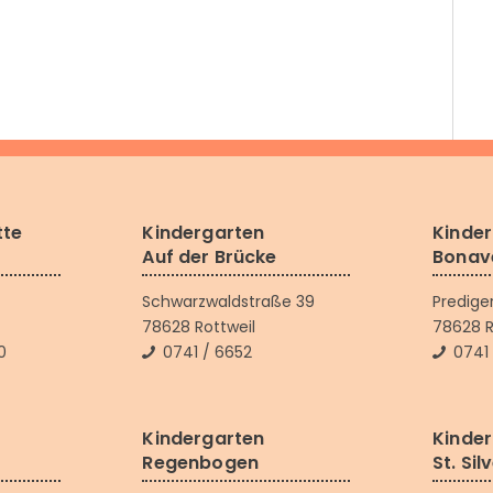
tte
Kindergarten
Kinde
Auf der Brücke
Bonav
Schwarzwaldstraße 39
Predige
78628 Rottweil
78628 R
0
0741 / 6652
0741 
Kindergarten
Kinde
Regenbogen
St. Sil