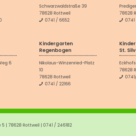
Schwarzwaldstraße 39
Predige
78628 Rottweil
78628 R
0
0741 / 6652
0741 
Kindergarten
Kinde
Regenbogen
St. Sil
Weg 6
Nikolaus-Winzenried-Platz
Eckhofs
10
78628 R
78628 Rottweil
0741
0741 / 22166
5 | 78628 Rottweil | 0741 / 246182