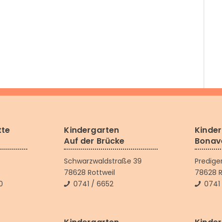
tte
Kindergarten
Kinde
Auf der Brücke
Bonav
Schwarzwaldstraße 39
Predige
78628 Rottweil
78628 R
0
0741 / 6652
0741 