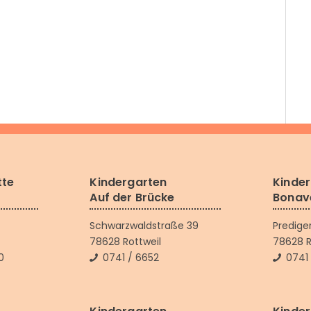
tte
Kindergarten
Kinde
Auf der Brücke
Bonav
Schwarzwaldstraße 39
Predige
78628 Rottweil
78628 R
0
0741 / 6652
0741 