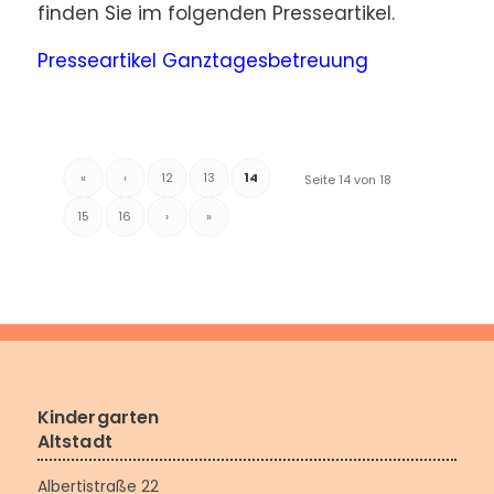
finden Sie im folgenden Presseartikel.
Presseartikel Ganztagesbetreuung
«
‹
12
13
14
Seite 14 von 18
15
16
›
»
Kindergarten
Altstadt
Albertistraße 22