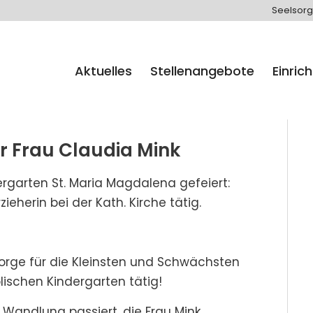
Seelsorg
Aktuelles
Stellenangebote
Einric
ür Frau Claudia Mink
rgarten St. Maria Magdalena gefeiert:
zieherin bei der Kath. Kirche tätig.
Sorge für die Kleinsten und Schwächsten
lischen Kindergarten tätig!
l Wandlung passiert, die Frau Mink