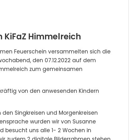
m KiFaZ Himmelreich
rmen Feuerschein versammelten sich die
twochabend, den 07.12.2022 auf dem
 Himmelreich zum gemeinsamen
kräftig von den anwesenden Kindern
in den Singkreisen und Morgenkreisen
rdensprache wurden wir von Susanne
nd besucht uns alle 1- 2 Wochen in
ir zudem 2 digitale Bilderrahmen stehen,